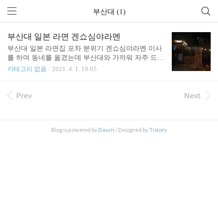
부산대 (1)
부산대 일본 라면 겐쇼심야라멘
부산대 일본 라면집 포차 분위기 겐쇼심야라멘 이사
를 하며 동네를 옮겼는데 부산대와 가까워 자주 드나
들게 되었다. 특히 외식하고 싶을 때는 부산대에 선
카테고리 없음
2021. 4. 1. 19:05
택지가 많아서 주로 부산대로 간다. 야밤에 일본라면
이 먹고 싶어서 찾아보니 늦은 밤까지 영업하는 라면
집이 있었다. 부산대 겐쇼심야라멘 영업 시간 오전 1
Prev
Next
1:30 ~ 익일 오전 2:30까지 (연중무휴) 주소 부산광역
시 금정구 부산대학로 33-14 계단 위에 있는 자그마
한 가게이다. 가게 앞에 줄지어 있는 전구가 복고적
Blog is powered by
Daum
/ Designed by
Tistory
인 느낌을 줬다. 매장 앞에서부터 메뉴와 가격이 표
시되어 있는 것이 좋았다. 식당에 들어서니, 늦은 시
간임에도 손님들이 있었다. 역시 대학가라서 손님들
과 종업원이 모두 청년이었다. 새삼스레 어울리지 않
는 장소에 온 것 같은 느낌이 들었다. 주방을 ..